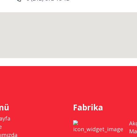
nü
Fabrika
ayfa
Ak
e
Ma
ımızda