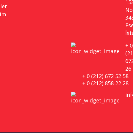
15
ler
No 
şim
34
Es
İs
+ 0
(21
67
26
+ 0 (212) 672 52 58
+ 0 (212) 858 22 28
in