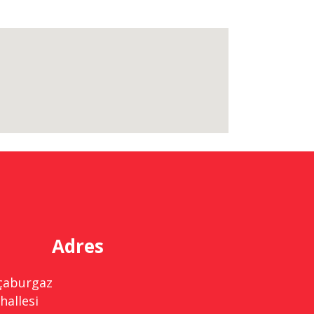
Adres
çaburgaz
hallesi