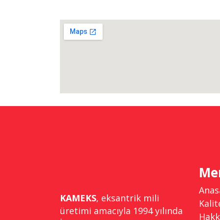
Me
Anas
KAMEKS
, eksantrik mili
Kalit
üretimi amacıyla 1994 yılında
Hakk