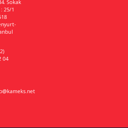
84. Sokak
: 25/1
518
enyurt-
tanbul
2)
2 04
fo@kameks.net