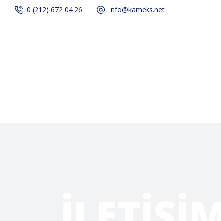
0 (212) 672 04 26
info@kameks.net
Anasayfa
Kalite
İLETIŞI