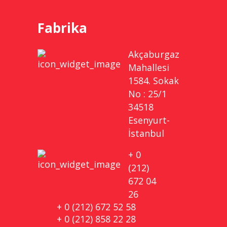
Fabrika
Akçaburgaz
Mahallesi
1584. Sokak
No : 25/1
34518
Esenyurt-
İstanbul
+ 0
(212)
672 04
26
+ 0 (212) 672 52 58
+ 0 (212) 858 22 28