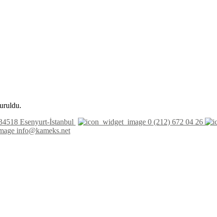
uruldu.
34518 Esenyurt-İstanbul
0 (212) 672 04 26
info@kameks.net